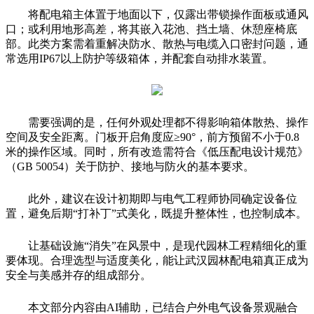
将配电箱主体置于地面以下，仅露出带锁操作面板或通风
口；或利用地形高差，将其嵌入花池、挡土墙、休憩座椅底
部。此类方案需着重解决防水、散热与电缆入口密封问题，通
常选用IP67以上防护等级箱体，并配套自动排水装置。
需要强调的是，任何外观处理都不得影响箱体散热、操作
空间及安全距离。门板开启角度应≥90°，前方预留不小于0.8
米的操作区域。同时，所有改造需符合《低压配电设计规范》
（GB 50054）关于防护、接地与防火的基本要求。
此外，建议在设计初期即与电气工程师协同确定设备位
置，避免后期“打补丁”式美化，既提升整体性，也控制成本。
让基础设施“消失”在风景中，是现代园林工程精细化的重
要体现。合理选型与适度美化，能让武汉园林配电箱真正成为
安全与美感并存的组成部分。
本文部分内容由AI辅助，已结合户外电气设备景观融合