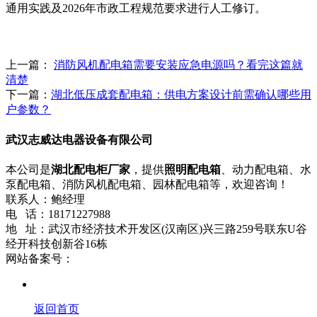
通用实践及2026年市政工程规范要求进行人工修订。
上一篇：
消防风机配电箱需要安装应急电源吗？看完这篇就
清楚
下一篇：
湖北低压成套配电箱：供电方案设计前需确认哪些用
户参数？
武汉志威达电器设备有限公司
本公司是
湖北配电柜厂家
，提供
照明配电箱
、动力配电箱、水
泵配电箱、消防风机配电箱、园林配电箱等，欢迎咨询！
联系人：鲍经理
电 话：18171227988
地 址：武汉市经济技术开发区(汉南区)兴三路259号联东U谷
经开科技创新谷16栋
网站备案号：
鄂ICP备12014743号-1
流量统计
网站地图
返回首页